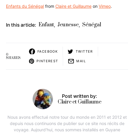
Enfants du Sénégal
from
Claire et Guillaume
on
Vimeo
.
Enfant
Jeunesse
Sénégal
In this article:
,
,
FACEBOOK
TWITTER
0
SHARES
PINTEREST
MAIL
Post written by:
Claire et Guillaume
Nous avons effectué notre tour du monde en 2011 et 2012 et
depuis nous continuons de publier sur ce site nos récits de
voyage. Aujourd'hui, nous sommes installés en Guyane