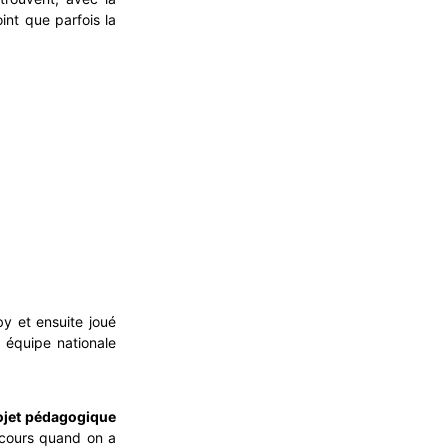
int que parfois la
by et ensuite joué
 équipe nationale
ojet pédagogique
r cours quand on a