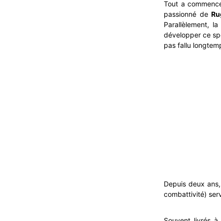
Tout a commencé 
passionné de
Ru
Parallèlement, l
développer ce s
pas fallu longtem
Depuis deux ans,
combattivité) se
Souvent livrés à