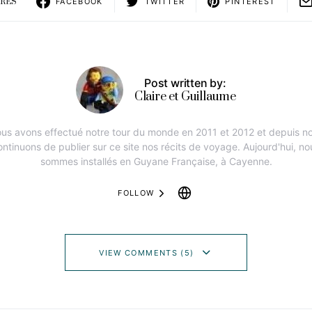
ARES
FACEBOOK
TWITTER
PINTEREST
Post written by:
Claire et Guillaume
us avons effectué notre tour du monde en 2011 et 2012 et depuis n
ontinuons de publier sur ce site nos récits de voyage. Aujourd'hui, no
sommes installés en Guyane Française, à Cayenne.
FOLLOW
VIEW COMMENTS (5)