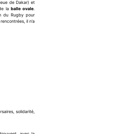
ieue de Dakar) et
 de la
balle ovale
.
on du Rugby pour
encontrées, il n’a
saires, solidarité,
trouvent, avec la