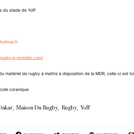
e du stade de Yoff
otmail.fr
urugby.e-monsite.com/
du matériel de rugby à mettre à disposition de la MDR, celle-ci est to
école coranique
Dakar
Maison Du Rugby
Rugby
Yoff
,
,
,