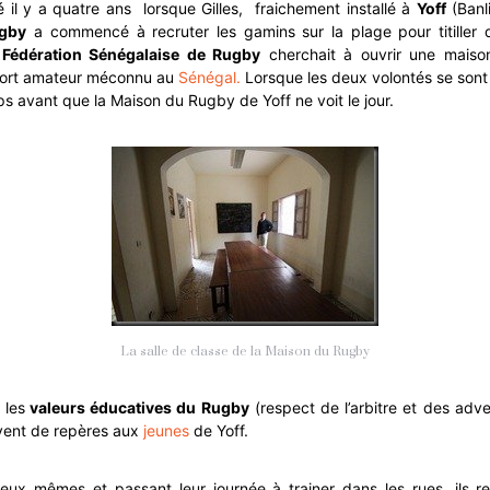
il y a quatre ans lorsque Gilles, fraichement installé à
Yoff
(Banl
gby
a commencé à recruter les gamins sur la plage pour titiller
a
Fédération Sénégalaise de Rugby
cherch
ait à ouvrir une mais
port amateur méconnu au
Sénégal.
Lorsque les deux volontés se sont r
ps avant que la Maison du Rugby de Yoff ne voit le jour.
La salle de classe de la Maison du Rugby
 les
valeurs éducatives du Rugby
(respect de l’arbitre et des adver
rvent de repères aux
jeunes
de Yoff.
 eux mêmes et passant leur journée à trainer dans les rues, ils re