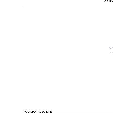
0 SH
No
c
YOU MAY ALSO LIKE