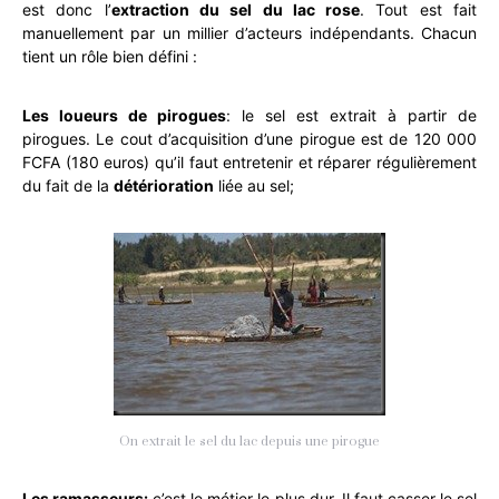
est donc l’
extraction du sel du lac rose
. Tout est fait
manuellement par un millier d’acteurs indépendants. Chacun
tient un rôle bien défini :
Les loueurs de pirogues
: le sel est extrait à partir de
pirogues. Le cout d’acquisition d’une pirogue est de 120 000
FCFA (180 euros) qu’il faut entretenir et réparer régulièrement
du fait de la
détérioration
liée au sel;
On extrait le sel du lac depuis une pirogue
Les ramasseurs:
c’est le métier le plus dur. Il faut casser le sel