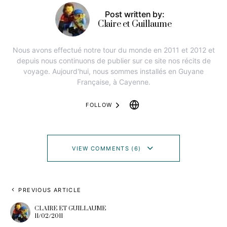
Post written by:
Claire et Guillaume
Nous avons effectué notre tour du monde en 2011 et 2012 et
depuis nous continuons de publier sur ce site nos récits de
voyage. Aujourd'hui, nous sommes installés en Guyane
Française, à Cayenne.
FOLLOW
VIEW COMMENTS (6)
PREVIOUS ARTICLE
CLAIRE ET GUILLAUME
11/02/2011