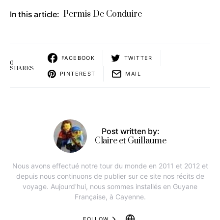
Permis De Conduire
In this article:
FACEBOOK
TWITTER
0
SHARES
PINTEREST
MAIL
Post written by:
Claire et Guillaume
Nous avons effectué notre tour du monde en 2011 et 2012 et
depuis nous continuons de publier sur ce site nos récits de
voyage. Aujourd'hui, nous sommes installés en Guyane
Française, à Cayenne.
FOLLOW