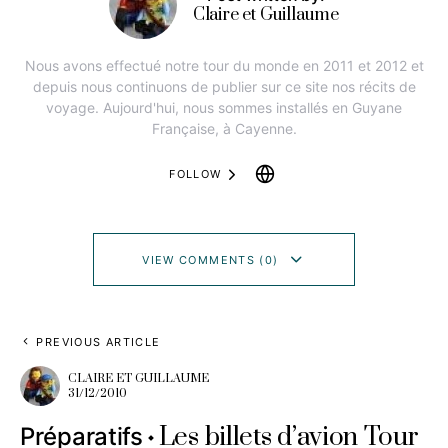
Claire et Guillaume
Nous avons effectué notre tour du monde en 2011 et 2012 et
depuis nous continuons de publier sur ce site nos récits de
voyage. Aujourd'hui, nous sommes installés en Guyane
Française, à Cayenne.
FOLLOW
VIEW COMMENTS (0)
PREVIOUS ARTICLE
CLAIRE ET GUILLAUME
31/12/2010
Les billets d’avion Tour
Préparatifs