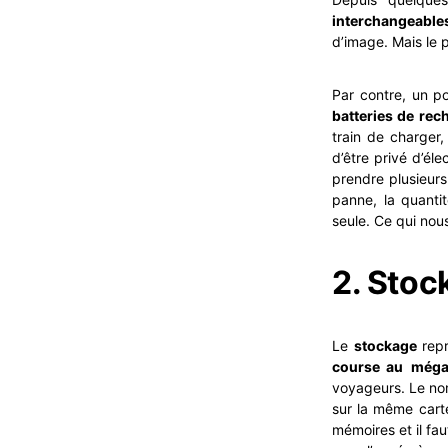
interchangeable
d’image. Mais le 
Par contre, un po
batteries de rec
train de charger
d’être privé d’éle
prendre plusieur
panne, la quanti
seule. Ce qui nou
2. Stoc
Le
stockage
repr
course au
méga
voyageurs. Le nom
sur la même carte
mémoires et il fa