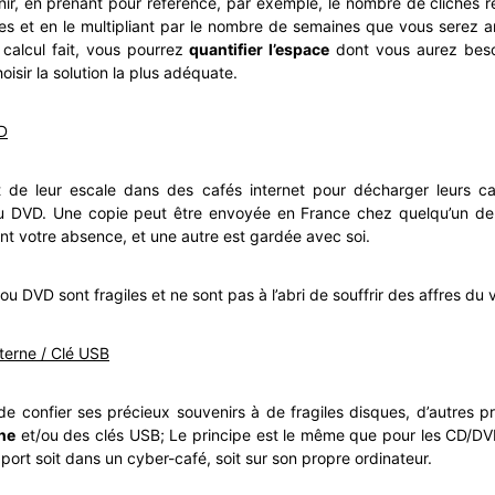
nir, en prenant pour référence, par exemple, le nombre de clichés r
es et en le multipliant par le nombre de semaines que vous serez 
 calcul fait, vous pourrez
quantifier l’espace
dont vous aurez beso
oisir la solution la plus adéquate.
D
nt de leur escale dans des cafés internet pour décharger leurs c
 DVD. Une copie peut être envoyée en France chez quelqu’un de
nt votre absence, et une autre est gardée avec soi.
u DVD sont fragiles et ne sont pas à l’abri de souffrir des affres du
terne / Clé USB
e confier ses précieux souvenirs à de fragiles disques, d’autres pré
ne
et/ou des clés USB; Le principe est le même que pour les CD/DV
port soit dans un cyber-café, soit sur son propre ordinateur.