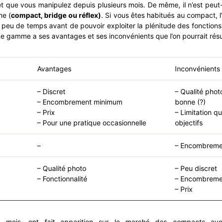
t que vous manipulez depuis plusieurs mois. De même, il n’est peut
e (
compact, bridge ou réflex)
. Si vous êtes habitués au compact, l
 peu de temps avant de pouvoir exploiter la plénitude des fonctions 
e gamme a ses avantages et ses inconvénients que l’on pourrait résu
Avantages
Inconvénients
– Discret
– Qualité phot
– Encombrement minimum
bonne (?)
– Prix
– Limitation q
– Pour une pratique occasionnelle
objectifs
–
– Encombreme
– Qualité photo
– Peu discret
– Fonctionnalité
– Encombrem
– Prix
s mois, ont fait apparition sur le marché des compacts a