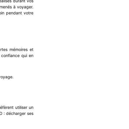
éalisés durant vos
amenés à voyager.
in pendant votre
artes mémoires et
 confiance qui en
 voyage.
fèrent utiliser un
D : décharger ses