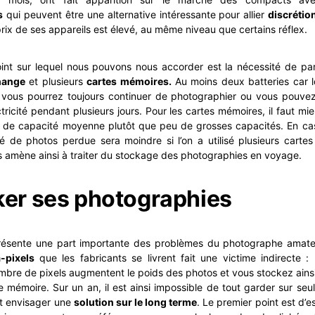
s
qui peuvent être une alternative intéressante pour allier
discrétio
prix de ses appareils est élevé, au même niveau que certains réflex.
int sur lequel nous pouvons nous accorder est la nécessité de par
hange
et plusieurs
cartes mémoires.
Au moins deux batteries car l
, vous pourrez toujours continuer de photographier ou vous pouvez 
ctricité pendant plusieurs jours. Pour les cartes mémoires, il faut mie
s de capacité moyenne plutôt que peu de grosses capacités. En cas
té de photos perdue sera moindre si l’on a utilisé plusieurs carte
s amène ainsi à traiter du stockage des photographies en voyage.
ker ses photographies
ésente une part importante des problèmes du photographe amate
-pixels
que les fabricants se livrent fait une victime indirecte :
bre de pixels augmentent le poids des photos et vous stockez ainsi
 mémoire. Sur un an, il est ainsi impossible de tout garder sur se
ut envisager une
solution sur le long terme
. Le premier point est d’e