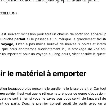
s à penser concernant la photographie avant de partir.
 GUILLAUME
e
est souvent l’occasion pour tout un chacun de sortir son appareil p
du
cliché parfait.
Si le passage au numérique a grandement facilité
n voyage
, il n’en a pas moins soulevé de nouveaux points et interr
l que nous aborderons succinctement ici, le stockage de vos sou
 plus important pour un voyage au long cours, vient ensuite la quest
sir le matériel à emporter
estion beaucoup plus personnelle qu’elle ne le laisse paraitre. Car t
tographie
. Il est vrai que le réflexe naturel pour ce genre d’occasion 
cela ne sert à rien si vous ne savez pas vous servir de l’appareil de
t de partir. Donc le premier conseil serait de partir avec un 