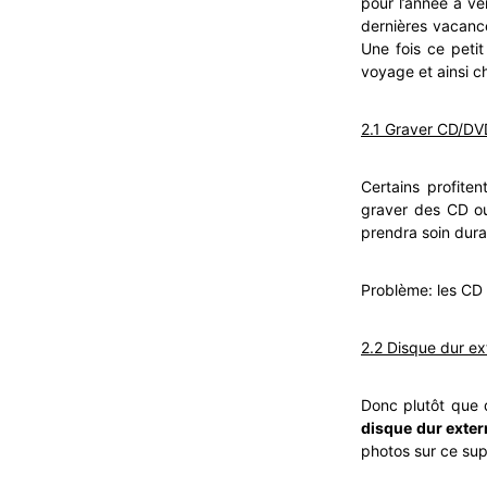
pour l’année à ve
dernières vacanc
Une fois ce petit
voyage et ainsi ch
2.1 Graver CD/DV
Certains profite
graver des CD ou
prendra soin dura
Problème: les CD o
2.2 Disque dur ex
Donc plutôt que d
disque dur exter
photos sur ce sup