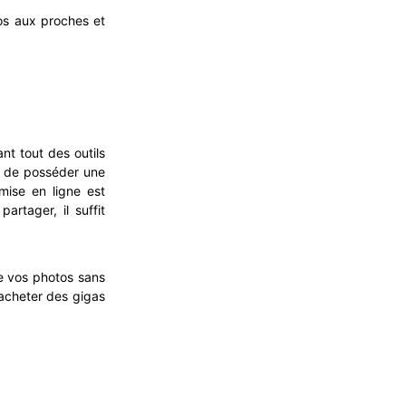
tos aux proches et
nt tout des outils
st de posséder une
mise en ligne est
rtager, il suffit
e vos photos sans
d’acheter des gigas