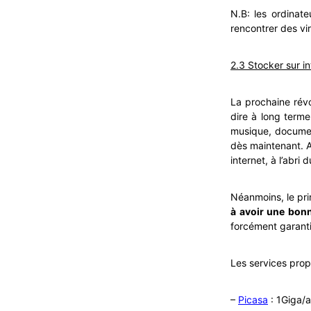
N.B: les ordinate
rencontrer des vi
2.3 Stocker sur in
La prochaine rév
dire à long terme
musique, document
dès maintenant. A 
internet, à l’abri
Néanmoins, le pri
à avoir une bon
forcément garant
Les services prop
–
Picasa
: 1Giga/a