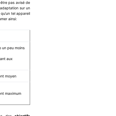
-être pas avisé de
’adaptation sur un
qu’un tel appareil
mer ainsi:
o un peu moins
uant aux
nt moyen
ent maximum
vec des
objectifs