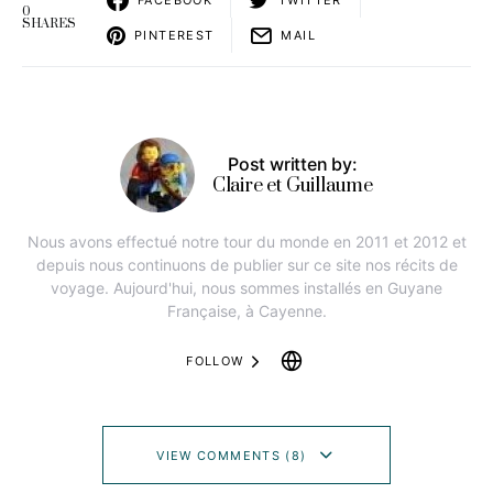
0
SHARES
PINTEREST
MAIL
Post written by:
Claire et Guillaume
Nous avons effectué notre tour du monde en 2011 et 2012 et
depuis nous continuons de publier sur ce site nos récits de
voyage. Aujourd'hui, nous sommes installés en Guyane
Française, à Cayenne.
FOLLOW
VIEW COMMENTS (8)