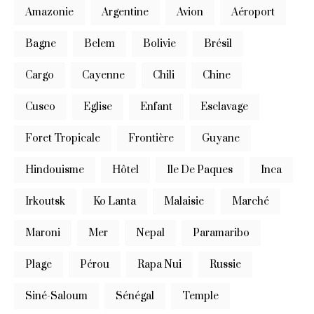
Amazonie
Argentine
Avion
Aéroport
Bagne
Belem
Bolivie
Brésil
Cargo
Cayenne
Chili
Chine
Cusco
Eglise
Enfant
Esclavage
Foret Tropicale
Frontière
Guyane
Hindouisme
Hôtel
Ile De Paques
Inca
Irkoutsk
Ko Lanta
Malaisie
Marché
Maroni
Mer
Nepal
Paramaribo
Plage
Pérou
Rapa Nui
Russie
Siné-Saloum
Sénégal
Temple