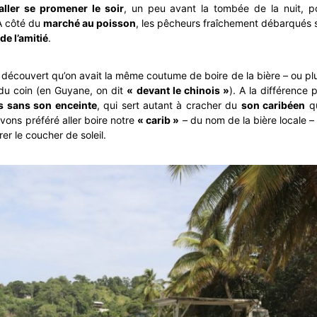
aller se promener le soir
, un peu avant la tombée de la nuit, pou
A côté du
marché au poisson
, les pêcheurs fraîchement débarqués 
de l’amitié
.
découvert qu’on avait la même coutume de boire de la bière – ou plut
 du coin (en Guyane, on dit
« devant le chinois »
). A la différence 
s sans son enceinte
, qui sert autant à cracher du
son caribéen
qu
avons préféré aller boire notre
« carib »
– du nom de la bière locale – 
er le coucher de soleil.