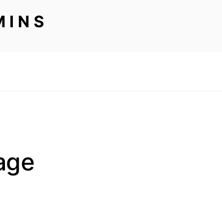
MINS
lage