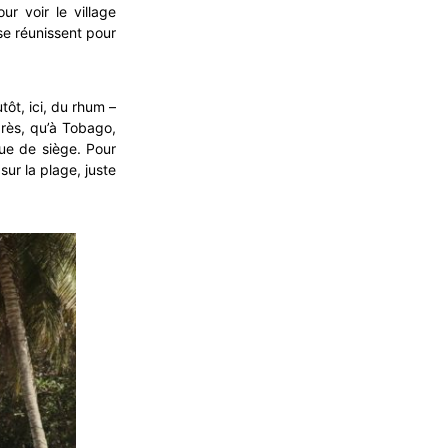
r voir le village
se réunissent pour
ôt, ici, du rhum –
près, qu’à Tobago,
e de siège. Pour
sur la plage, juste