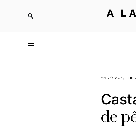
A L
EN VOYAGE
TRI
Casta
de p