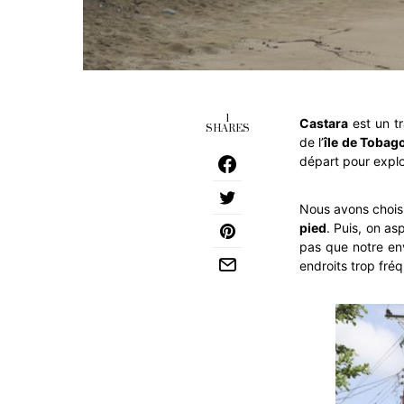
1
Castara
est un tr
SHARES
de l’
île de Tobag
départ pour explor
Nous avons chois
pied
. Puis, on as
pas que notre env
endroits trop fré