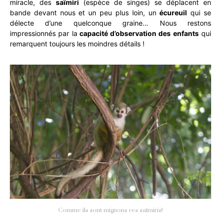
miracle, des
saïmiri
(espèce de singes) se déplacent en
bande devant nous et un peu plus loin, un
écureuil
qui se
délecte d’une quelconque graine… Nous restons
impressionnés par la
capacité d’observation des enfants
qui
remarquent toujours les moindres détails !
Comme ils sont mignons ces saïmiris!