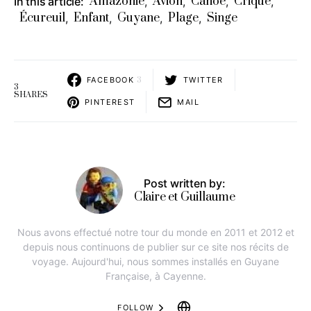
Amazonie
Avion
Canoe
Crique
In this article:
,
,
,
,
Écureuil
Enfant
Guyane
Plage
Singe
,
,
,
,
FACEBOOK
3
TWITTER
3
SHARES
PINTEREST
MAIL
Post written by:
Claire et Guillaume
Nous avons effectué notre tour du monde en 2011 et 2012 et
depuis nous continuons de publier sur ce site nos récits de
voyage. Aujourd'hui, nous sommes installés en Guyane
Française, à Cayenne.
FOLLOW