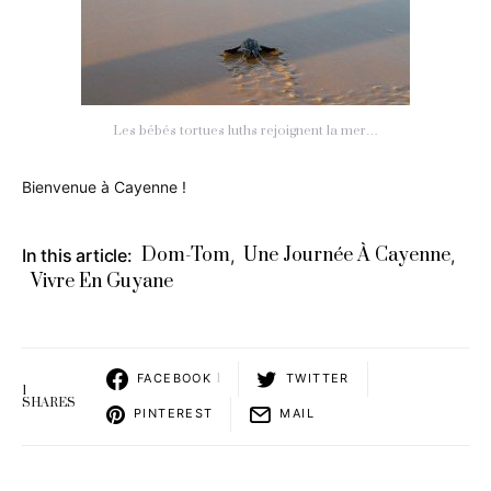
Les bébés tortues luths rejoignent la mer…
Bienvenue à Cayenne !
Dom-Tom
Une Journée À Cayenne
In this article:
,
,
Vivre En Guyane
FACEBOOK
1
TWITTER
1
SHARES
PINTEREST
MAIL