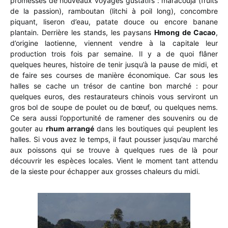
promesses de nouveaux voyages gustatifs : maracouja (fruits
de la passion), ramboutan (litchi à poil long), concombre
piquant, liseron d’eau, patate douce ou encore banane
plantain. Derrière les stands, les paysans
Hmong de Cacao
,
d’origine laotienne, viennent vendre à la capitale leur
production trois fois par semaine. Il y a de quoi flâner
quelques heures, histoire de tenir jusqu’à la pause de midi, et
de faire ses courses de manière économique. Car sous les
halles se cache un trésor de cantine bon marché : pour
quelques euros, des restaurateurs chinois vous serviront un
gros bol de soupe de poulet ou de bœuf, ou quelques nems.
Ce sera aussi l’opportunité de ramener des souvenirs ou de
gouter au
rhum arrangé
dans les boutiques qui peuplent les
halles. Si vous avez le temps, il faut pousser jusqu’au marché
aux poissons qui se trouve à quelques rues de là pour
découvrir les espèces locales. Vient le moment tant attendu
de la sieste pour échapper aux grosses chaleurs du midi.