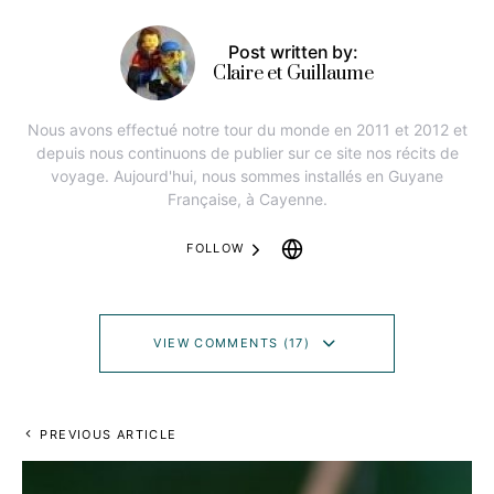
Post written by:
Claire et Guillaume
Nous avons effectué notre tour du monde en 2011 et 2012 et
depuis nous continuons de publier sur ce site nos récits de
voyage. Aujourd'hui, nous sommes installés en Guyane
Française, à Cayenne.
FOLLOW
VIEW COMMENTS (17)
PREVIOUS ARTICLE