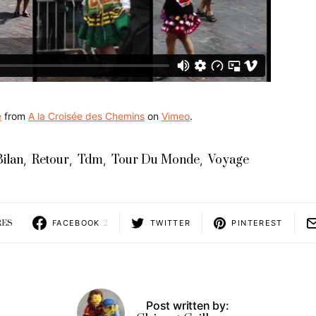
e
from
A la Croisée des Chemins
on
Vimeo
.
Bilan
Retour
Tdm
Tour Du Monde
Voyage
,
,
,
,
RES
FACEBOOK
2
TWITTER
PINTEREST
Post written by: