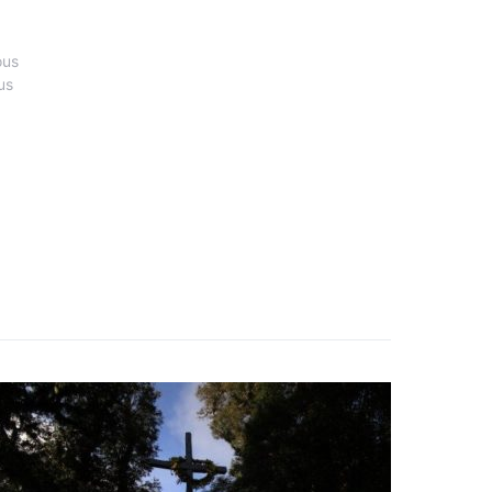
ous
us