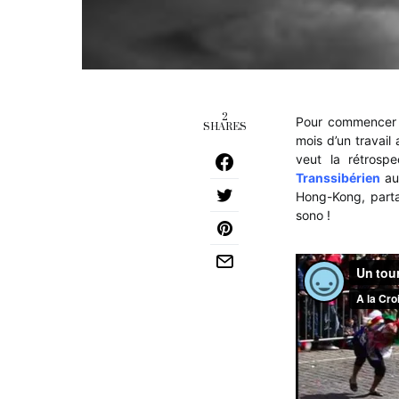
2
Pour commencer e
SHARES
mois d’un travail
veut la rétrosp
Transsibérien
aui
Hong-Kong, parta
sono !