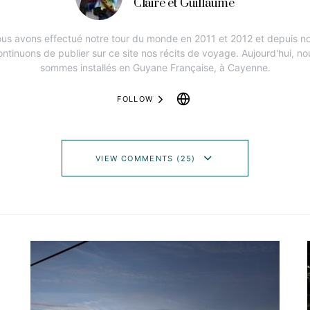
Claire et Guillaume
us avons effectué notre tour du monde en 2011 et 2012 et depuis n
ontinuons de publier sur ce site nos récits de voyage. Aujourd'hui, no
sommes installés en Guyane Française, à Cayenne.
FOLLOW
VIEW COMMENTS (25)