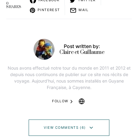
FACEBOOK
TWITTER
0
SHARES
PINTEREST
MAIL
Post written by:
Claire et Guillaume
Nous avons effectué notre tour du monde en 2011 et 2012 et
depuis nous continuons de publier sur ce site nos récits de
voyage. Aujourd'hui, nous sommes installés en Guyane
Française, à Cayenne.
FOLLOW
VIEW COMMENTS (6)