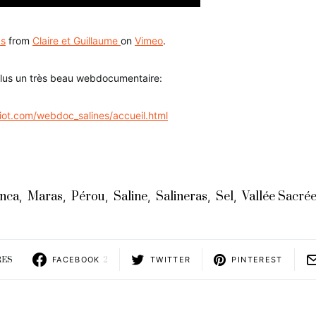
as
from
Claire et Guillaume
on
Vimeo
.
plus un très beau webdocumentaire:
iot.com/webdoc_salines/accueil.html
Inca
Maras
Pérou
Saline
Salineras
Sel
Vallée Sacré
,
,
,
,
,
,
RES
FACEBOOK
2
TWITTER
PINTEREST