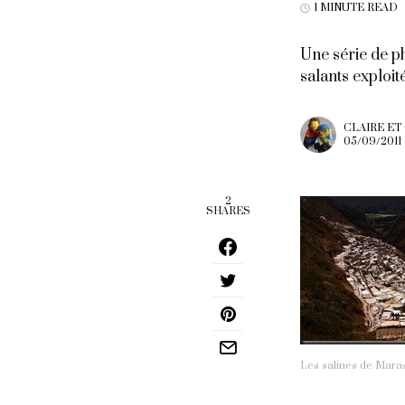
1 MINUTE READ
Une série de ph
salants exploit
CLAIRE ET
05/09/2011
2
SHARES
Les salines de Mara