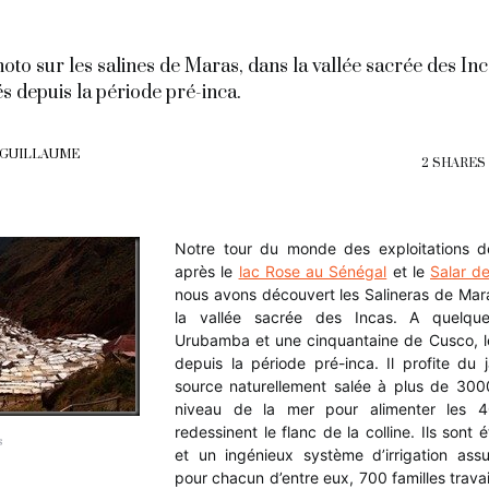
oto sur les salines de Maras, dans la vallée sacrée des Inc
és depuis la période pré-inca.
 GUILLAUME
2 SHARES
Notre tour du monde des exploitations d
après le
lac Rose au Sénégal
et le
Salar de
nous avons découvert les Salineras de Mar
la vallée sacrée des Incas. A quelque
Urubamba et une cinquantaine de Cusco, le 
depuis la période pré-inca. Il profite du j
source naturellement salée à plus de 30
niveau de la mer pour alimenter les 4
redessinent le flanc de la colline. Ils sont
s
et un ingénieux système d’irrigation assur
pour chacun d’entre eux, 700 familles travai