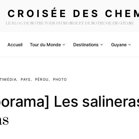
A CROISÉE DES CHE
LE BLOG DE NOTRE TOUR DU MONDE ET DE NOTRE VIE EN GUYANE
Accueil
Tour du Monde
Destinations
Guyane
TIMÉDIA
PAYS
PÉROU
PHOTO
orama] Les salinera
s