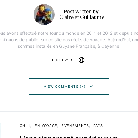
Post written by:
Claire et Guillaume
us avons effectué notre tour du monde en 2011 et 2012 et depuis n
ontinuons de publier sur ce site nos récits de voyage. Aujourd'hui, no
sommes installés en Guyane Française, à Cayenne.
FOLLOW
VIEW COMMENTS (4)
CHILI
EN VOYAGE
EVENEMENTS
PAYS