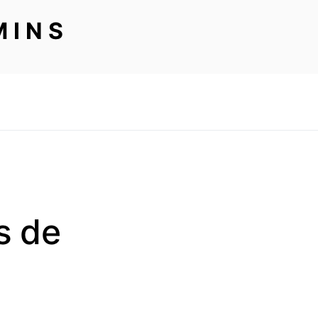
MINS
s de