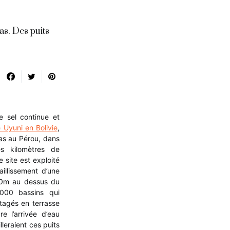
as. Des puits
e sel continue et
 Uyuni en Bolivie
,
as au Pérou, dans
s kilomètres de
site est exploité
aillissement d’une
00m au dessus du
000 bassins qui
 étagés en terrasse
e l’arrivée d’eau
lleraient ces puits