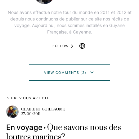
Nous avons effectué notre tour du monde en 2011 et 2012 et
depuis nous continuons de publier sur ce site nos récits de
voyage. Aujourd'hui, nous sommes installés en Guyane
Française, à Cayenne.
FOLLOW
VIEW COMMENTS (2)
PREVIOUS ARTICLE
CLAIRE ET GUILLAUME
27/09/2011
Que savons-nous des
En voyage
loutres marines?