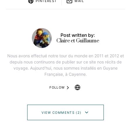
PINTEREST
MAIL
Post written by:
Claire et Guillaume
Nous avons effectué notre tour du monde en 2011 et 2012 et
depuis nous continuons de publier sur ce site nos récits de
voyage. Aujourd'hui, nous sommes installés en Guyane
Française, à Cayenne.
FOLLOW
VIEW COMMENTS (2)