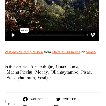
Vestiges de l’empire inca
from
Claire et Guillaume
on
Vimeo
.
Archéologie
Cusco
Inca
In this article:
,
,
,
Machu Picchu
Moray
Ollantaytambo
Pisac
,
,
,
,
Sacsayhuaman
Vestige
,
FACEBOOK
2
TWITTER
2
SHARES