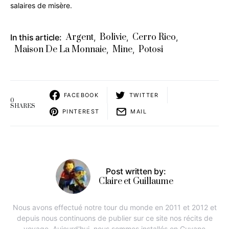
salaires de misère.
Argent
Bolivie
Cerro Rico
In this article:
,
,
,
Maison De La Monnaie
Mine
Potosi
,
,
FACEBOOK
TWITTER
0
SHARES
PINTEREST
MAIL
Post written by:
Claire et Guillaume
Nous avons effectué notre tour du monde en 2011 et 2012 et
depuis nous continuons de publier sur ce site nos récits de
voyage. Aujourd'hui, nous sommes installés en Guyane