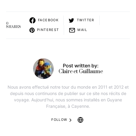
FACEBOOK
TWITTER
0
SHARES
PINTEREST
MAIL
Post written by:
Claire et Guillaume
Nous avons effectué notre tour du monde en 2011 et 2012 et
depuis nous continuons de publier sur ce site nos récits de
voyage. Aujourd'hui, nous sommes installés en Guyane
Française, à Cayenne.
FOLLOW